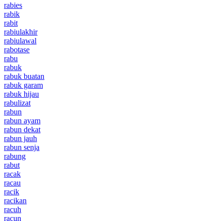
rabies
rabik
rabit
rabiulakhir
rabiulawal
rabotase
rabu
rabuk
rabuk buatan
rabuk garam
rabuk hijau
rabulizat
rabun
rabun ayam
rabun dekat
rabun jauh
rabun senja
rabung
rabut
racak
racau
racik
racikan
racuh
racun