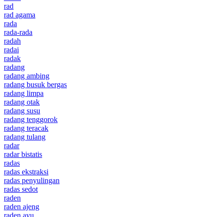
rad
rad agama
rada
rada-rada
radah
radai
radak
radang
radang ambing
radang busuk bergas
radang limpa
radang otak
radang susu
radang tenggorok
radang teracak
radang tulang
radar
radar bistatis
radas
radas ekstraksi
radas penyulingan
radas sedot
raden
raden ajeng
raden ayu