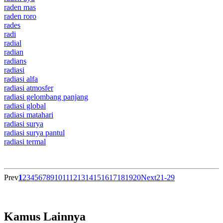
raden mas
raden roro
rades
radi
radial
radian
radians
radiasi
radiasi alfa
radiasi atmosfer
radiasi gelombang panjang
radiasi global
radiasi matahari
radiasi surya
radiasi surya pantul
radiasi termal
Prev
1
2
3
4
5
6
7
8
9
10
11
12
13
14
15
16
17
18
19
20
Next
21-29
Kamus Lainnya