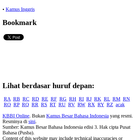
•
Kamus Inggris
Bookmark
Lihat berdasar huruf depan:
RA
RB
RC
RD
RE
RF
RG
RH
RI
RJ
RK
RL
RM
RN
RO
RP
RQ
RR
RS
RT
RU
RV
RW
RX
RY
RZ
acak
KBBI Online
. Bukan
Kamus Besar Bahasa Indonesia
yang resmi.
Resminya di
sini
.
Sumber: Kamus Besar Bahasa Indonesia edisi 3. Hak cipta Pusat
Bahasa (Pusba).
Content of this website may include technical inaccuracies or