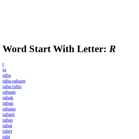
Word Start With Letter:
R
r
ra
raba
raba-rabaan
raba-rubu
rabaan
rabak
raban
rabana
rabani
rabas
rabat
rabet
rabi