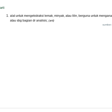
arti
alat untuk mengekstraksi lemak, minyak, atau lilin, berguna untuk menganal
atau sbg bagian dr analisis;
(arti)
sumber: