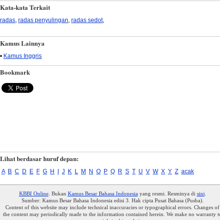
Kata-kata Terkait
radas
,
radas penyulingan
,
radas sedot
,
Kamus Lainnya
•
Kamus Inggris
Bookmark
Lihat berdasar huruf depan:
A
B
C
D
E
F
G
H
I
J
K
L
M
N
O
P
Q
R
S
T
U
V
W
X
Y
Z
acak
KBBI Online
. Bukan
Kamus Besar Bahasa Indonesia
yang resmi. Resminya di
sini
.
Sumber: Kamus Besar Bahasa Indonesia edisi 3. Hak cipta Pusat Bahasa (Pusba).
Content of this website may include technical inaccuracies or typographical errors. Changes of
the content may periodically made to the information contained herein. We make no warranty t