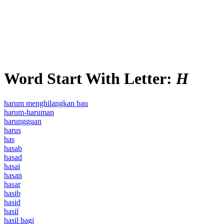
Word Start With Letter:
H
harum menghilangkan bau
harum-haruman
harungguan
harus
has
hasab
hasad
hasai
hasan
hasar
hasib
hasid
hasil
hasil bagi