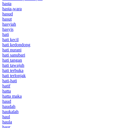
hasta
hasta-wara
hasud
hasut
hasyiah
hasyis
hati
hati kecil
hati kedondong
hati nurani
hati sanubari
hati tangan
hati tawajuh
hati terbuka
hati terlonjak
hati-hati
hatif
hatta
hatta maka
haud
haudah
haukalah
haul
haula
haur