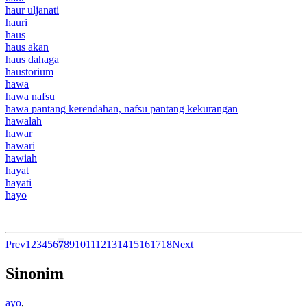
haur uljanati
hauri
haus
haus akan
haus dahaga
haustorium
hawa
hawa nafsu
hawa pantang kerendahan, nafsu pantang kekurangan
hawalah
hawar
hawari
hawiah
hayat
hayati
hayo
Prev
1
2
3
4
5
6
7
8
9
10
11
12
13
14
15
16
17
18
Next
Sinonim
ayo
,