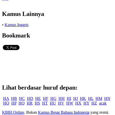
Kamus Lainnya
•
Kamus Inggris
Bookmark
Lihat berdasar huruf depan:
HA
HB
HC
HD
HE
HF
HG
HH
HI
HJ
HK
HL
HM
HN
HO
HP
HQ
HR
HS
HT
HU
HV
HW
HX
HY
HZ
acak
KBBI Online
. Bukan
Kamus Besar Bahasa Indonesia
yang resmi.