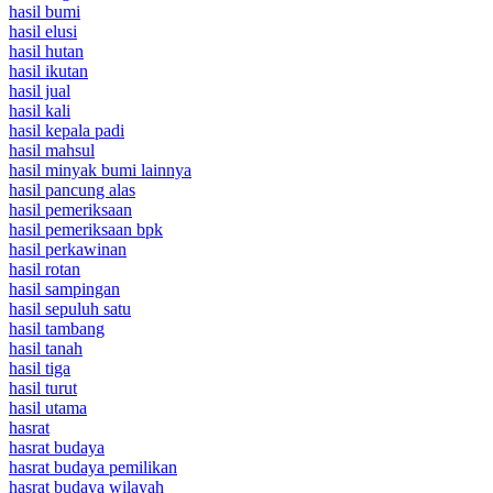
hasil bumi
hasil elusi
hasil hutan
hasil ikutan
hasil jual
hasil kali
hasil kepala padi
hasil mahsul
hasil minyak bumi lainnya
hasil pancung alas
hasil pemeriksaan
hasil pemeriksaan bpk
hasil perkawinan
hasil rotan
hasil sampingan
hasil sepuluh satu
hasil tambang
hasil tanah
hasil tiga
hasil turut
hasil utama
hasrat
hasrat budaya
hasrat budaya pemilikan
hasrat budaya wilayah