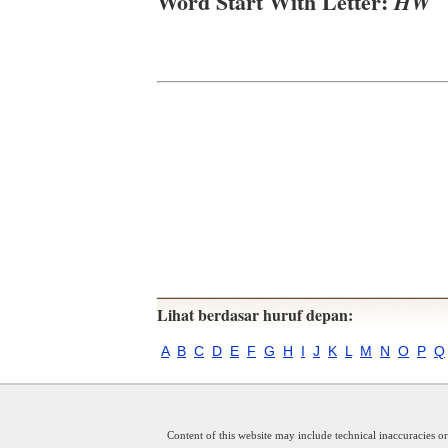
Word Start With Letter:
HW
Lihat berdasar huruf depan:
A
B
C
D
E
F
G
H
I
J
K
L
M
N
O
P
Q
Content of this website may include technical inaccuracies o