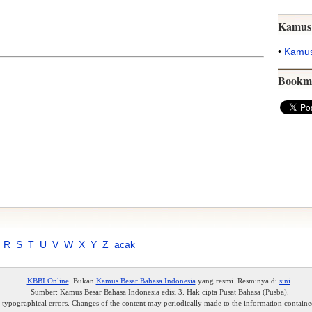
Kamus
•
Kamus
Bookm
R
S
T
U
V
W
X
Y
Z
acak
KBBI Online
. Bukan
Kamus Besar Bahasa Indonesia
yang resmi. Resminya di
sini
.
Sumber: Kamus Besar Bahasa Indonesia edisi 3. Hak cipta Pusat Bahasa (Pusba).
r typographical errors. Changes of the content may periodically made to the information containe