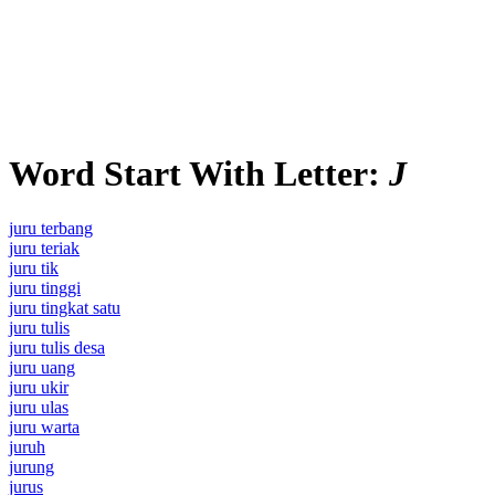
Word Start With Letter:
J
juru terbang
juru teriak
juru tik
juru tinggi
juru tingkat satu
juru tulis
juru tulis desa
juru uang
juru ukir
juru ulas
juru warta
juruh
jurung
jurus