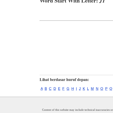
Word Start With Letter:
JT
Lihat berdasar huruf depan:
A
B
C
D
E
F
G
H
I
J
K
L
M
N
O
P
Q
Content of this website may include technical inaccuracies o