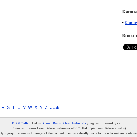
Kamus
•
Kamus
Bookm
R
S
T
U
V
W
X
Y
Z
acak
KBBI Online
. Bukan
Kamus Besar Bahasa Indonesia
yang resmi. Resminya di
sini
.
Sumber: Kamus Besar Bahasa Indonesia edisi 3. Hak cipta Pusat Bahasa (Pusba).
r typographical errors. Changes of the content may periodically made to the information containe