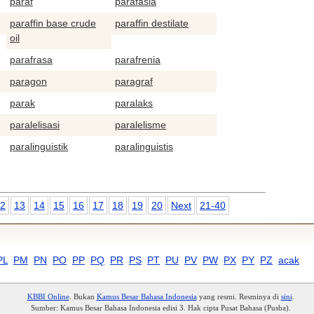
paraf
parafasia
paraffin base crude
paraffin destilate
oil
parafrasa
parafrenia
paragon
paragraf
parak
paralaks
paralelisasi
paralelisme
paralinguistik
paralinguistis
2
13
14
15
16
17
18
19
20
Next
21-40
PL
PM
PN
PO
PP
PQ
PR
PS
PT
PU
PV
PW
PX
PY
PZ
acak
KBBI Online
. Bukan
Kamus Besar Bahasa Indonesia
yang resmi. Resminya di
sini
.
Sumber: Kamus Besar Bahasa Indonesia edisi 3. Hak cipta Pusat Bahasa (Pusba).