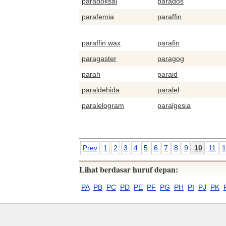
paradoksal
parados
parafemia
paraffin
paraffin wax
parafin
paragaster
paragog
parah
paraid
paraldehida
paralel
paralelogram
paralgesia
Prev
1
2
3
4
5
6
7
8
9
10
11
1
Lihat berdasar huruf depan:
PA
PB
PC
PD
PE
PF
PG
PH
PI
PJ
PK