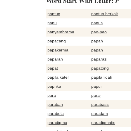
Word Start With Letter:
P
pantun
pantun berkait
panu
panus
panyembrama
pao-pao
papacang
papah
papakerma
papan
paparan
paparazi
papat
papatong
papila kater
papila lidah
paprika
papui
para
para-
paraban
parabasis
parabola
paradam
paradigma
paradigmatis