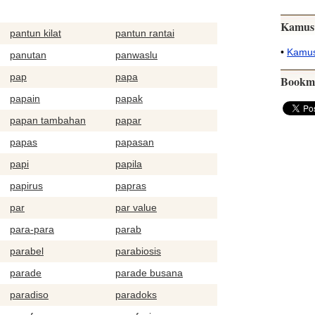
Kamus
pantun kilat
pantun rantai
•
Kamus
panutan
panwaslu
pap
papa
Bookm
papain
papak
papan tambahan
papar
papas
papasan
papi
papila
papirus
papras
par
par value
para-para
parab
parabel
parabiosis
parade
parade busana
paradiso
paradoks