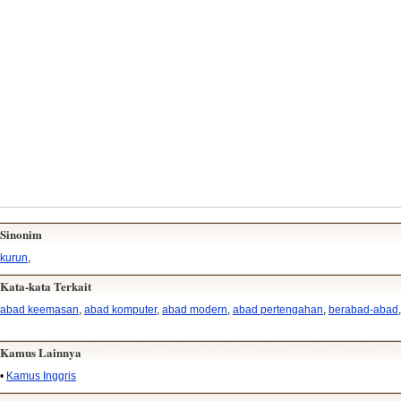
Sinonim
kurun
,
Kata-kata Terkait
abad keemasan
,
abad komputer
,
abad modern
,
abad pertengahan
,
berabad-abad
,
Kamus Lainnya
•
Kamus Inggris