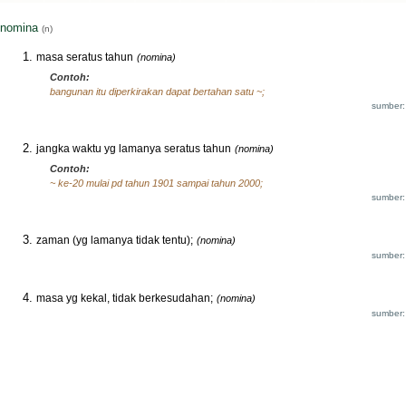
nomina
(n)
masa seratus tahun
(nomina)
Contoh:
bangunan itu diperkirakan dapat bertahan satu ~;
sumber:
jangka waktu yg lamanya seratus tahun
(nomina)
Contoh:
~ ke-20 mulai pd tahun 1901 sampai tahun 2000;
sumber:
zaman (yg lamanya tidak tentu);
(nomina)
sumber:
masa yg kekal, tidak berkesudahan;
(nomina)
sumber: