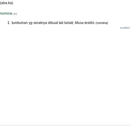
(aba.ka)
nomina
(n)
tumbuhan yg seratnya dibuat tali belati;
Musa textilis
(nomina)
sumber: