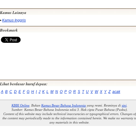
Kamus Lainnya
•
Kamus Inggris
Bookmark
Lihat berdasar huruf depan:
A
B
C
D
E
F
G
H
I
J
K
L
M
N
O
P
Q
R
S
T
U
V
W
X
Y
Z
acak
KBBI Online
. Bukan
Kamus Besar Bahasa Indonesia
yang resmi. Resminya di
sini
.
Sumber: Kamus Besar Bahasa Indonesia edisi 3. Hak cipta Pusat Bahasa (Pusba).
Content of this website may include technical inaccuracies or typographical errors. Changes of
the content may periodically made to the information contained herein. We make no warranty t
any materials in this website.