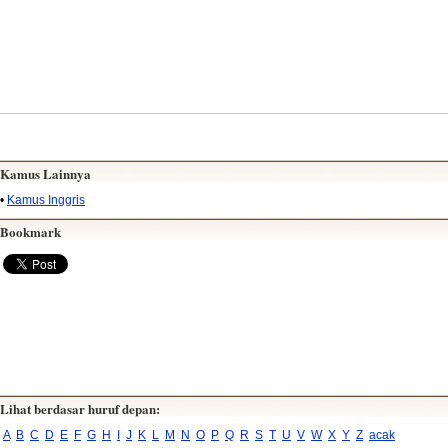
Kamus Lainnya
•
Kamus Inggris
Bookmark
Lihat berdasar huruf depan:
A
B
C
D
E
F
G
H
I
J
K
L
M
N
O
P
Q
R
S
T
U
V
W
X
Y
Z
acak