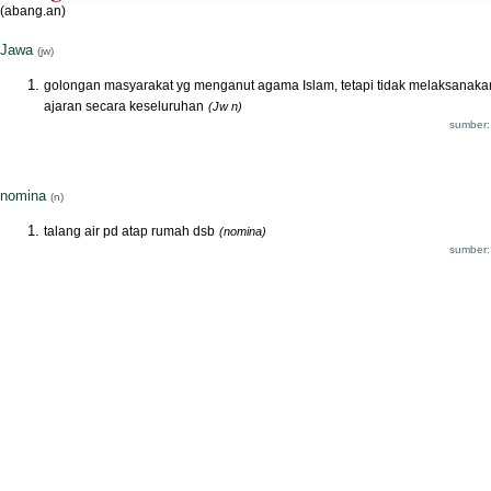
(abang.an)
Jawa
(jw)
golongan masyarakat yg menganut agama Islam, tetapi tidak melaksanaka
ajaran secara keseluruhan
(Jw n)
sumber:
nomina
(n)
talang air pd atap rumah dsb
(nomina)
sumber: