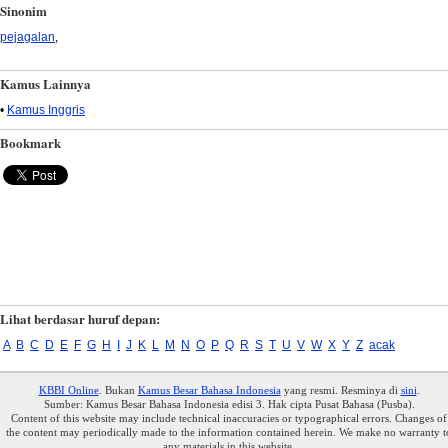
Sinonim
pejagalan
,
Kamus Lainnya
•
Kamus Inggris
Bookmark
Lihat berdasar huruf depan:
A
B
C
D
E
F
G
H
I
J
K
L
M
N
O
P
Q
R
S
T
U
V
W
X
Y
Z
acak
KBBI Online
. Bukan
Kamus Besar Bahasa Indonesia
yang resmi. Resminya di
sini
.
Sumber: Kamus Besar Bahasa Indonesia edisi 3. Hak cipta Pusat Bahasa (Pusba).
Content of this website may include technical inaccuracies or typographical errors. Changes of
the content may periodically made to the information contained herein. We make no warranty t
any materials in this website.