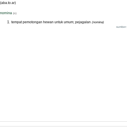
(aba.to.ar)
nomina
(n)
tempat pemotongan hewan untuk umum; pejagalan
(nomina)
sumber: