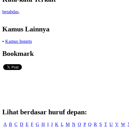
berabdas
,
Kamus Lainnya
•
Kamus Inggris
Bookmark
Lihat berdasar huruf depan:
A
B
C
D
E
F
G
H
I
J
K
L
M
N
O
P
Q
R
S
T
U
V
W