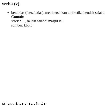
verba
(v)
berabdas ( ber.ab.das), membersihkan diri ketika hendak sala
Contoh:
setelah ~ , ia lalu salat di masjid itu
sumber: kbbi3
Kata-kata Terkait