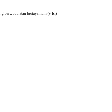
t dng berwudu atau bertayamum
(v Isl)