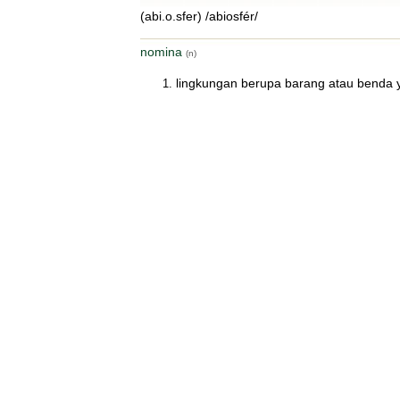
(abi.o.sfer) /abiosfér/
nomina
(n)
lingkungan berupa barang atau benda y