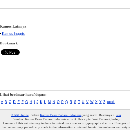
Kamus Lainnya
•
Kamus Inggris
Bookmark
Lihat berdasar huruf depan:
A
B
C
D
E
F
G
H
I
J
K
L
M
N
O
P
Q
R
S
T
U
V
W
X
Y
Z
acak
KBBI Online
. Bukan
Kamus Besar Bahasa Indonesia
yang resmi. Resminya di
sini
.
Sumber: Kamus Besar Bahasa Indonesia edisi 3. Hak cipta Pusat Bahasa (Pusba).
Content of this website may include technical inaccuracies or typographical errors. Changes of
the content may periodically made to the information contained herein. We make no warranty t