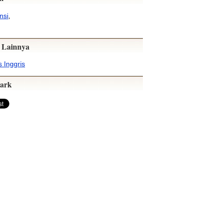
nsi
,
 Lainnya
 Inggris
ark