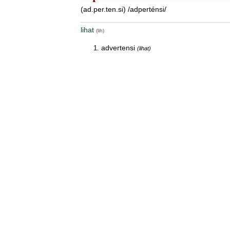
(ad.per.ten.si) /adperténsi/
lihat
(lih)
advertensi
(lihat)