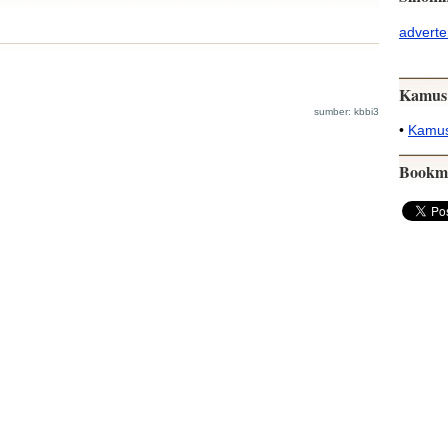
adverte
Kamus
sumber: kbbi3
•
Kamus
Bookm