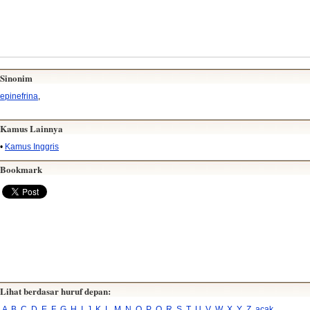
Sinonim
epinefrina
,
Kamus Lainnya
•
Kamus Inggris
Bookmark
Lihat berdasar huruf depan:
A
B
C
D
E
F
G
H
I
J
K
L
M
N
O
P
Q
R
S
T
U
V
W
X
Y
Z
acak