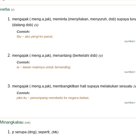
verba
(v)
mengajak ( meng.a.jak), meminta (menyilakan, menyuruh, dsb) supaya turu
(datang dsb)
(v)
Contoh:
Ibu ~ aku pergi ke pasar;
sumber:
mengajak ( meng.a.jak), menantang (berkelahi dsb)
(v)
Contoh:
ia ~ lawan mainnya untuk bertanding;
sumber:
mengajak ( meng.a.jak), membangkitkan hati supaya melakukan sesuatu
(
Contoh:
pilot itu ~ penumpang membelot ke negara bebas;
sumber:
Minangkabau
(mk)
p
serupa (dng); seperti;
(Mk)