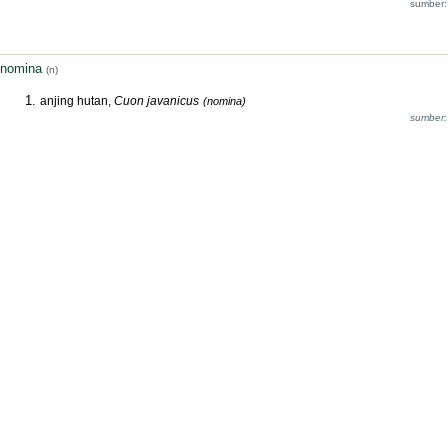
sumber:
nomina
(n)
anjing hutan,
Cuon javanicus
(nomina)
sumber: