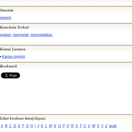
Sinonim
seperti
,
Kata-kata Terkait
ajakan
,
mengajak
,
mengajakkan
,
Kamus Lainnya
•
Kamus Inggris
Bookmark
Lihat berdasar huruf depan:
A
B
C
D
E
F
G
H
I
J
K
L
M
N
O
P
Q
R
S
T
U
V
W
X
Y
Z
acak