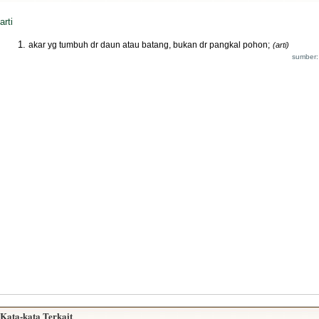
arti
akar yg tumbuh dr daun atau batang, bukan dr pangkal pohon;
(arti)
sumber:
Kata-kata Terkait