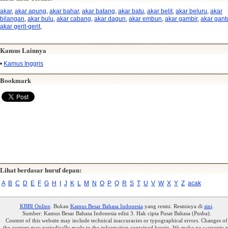
akar
,
akar apung
,
akar bahar
,
akar batang
,
akar batu
,
akar belit
,
akar beluru
,
akar
bilangan
,
akar bulu
,
akar cabang
,
akar dagun
,
akar embun
,
akar gambir
,
akar gant
akar gerit-gerit
,
Kamus Lainnya
•
Kamus Inggris
Bookmark
Lihat berdasar huruf depan:
A
B
C
D
E
F
G
H
I
J
K
L
M
N
O
P
Q
R
S
T
U
V
W
X
Y
Z
acak
KBBI Online
. Bukan
Kamus Besar Bahasa Indonesia
yang resmi. Resminya di
sini
.
Sumber: Kamus Besar Bahasa Indonesia edisi 3. Hak cipta Pusat Bahasa (Pusba).
Content of this website may include technical inaccuracies or typographical errors. Changes of
the content may periodically made to the information contained herein. We make no warranty t