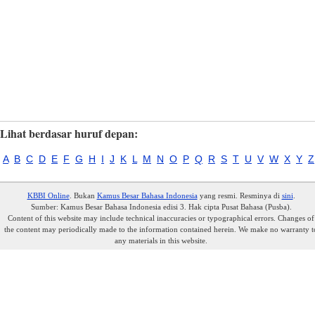
Lihat berdasar huruf depan:
A
B
C
D
E
F
G
H
I
J
K
L
M
N
O
P
Q
R
S
T
U
V
W
X
Y
Z
KBBI Online
. Bukan
Kamus Besar Bahasa Indonesia
yang resmi. Resminya di
sini
.
Sumber: Kamus Besar Bahasa Indonesia edisi 3. Hak cipta Pusat Bahasa (Pusba).
Content of this website may include technical inaccuracies or typographical errors. Changes of
the content may periodically made to the information contained herein. We make no warranty t
any materials in this website.