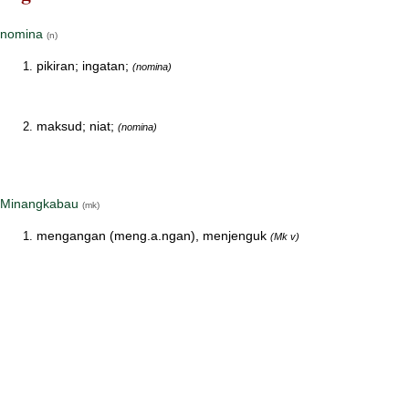
nomina
(n)
pikiran; ingatan;
(nomina)
maksud; niat;
(nomina)
Minangkabau
(mk)
mengangan (meng.a.ngan), menjenguk
(Mk v)