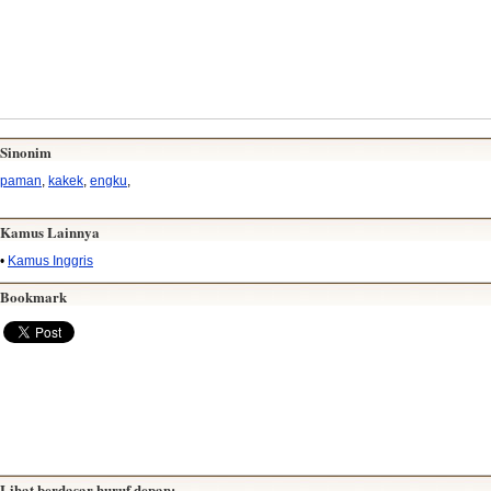
Sinonim
paman
,
kakek
,
engku
,
Kamus Lainnya
•
Kamus Inggris
Bookmark
Lihat berdasar huruf depan: