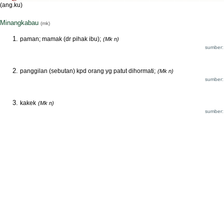
(ang.ku)
Minangkabau
(mk)
paman; mamak (dr pihak ibu);
(Mk n)
sumber:
panggilan (sebutan) kpd orang yg patut dihormati;
(Mk n)
sumber:
kakek
(Mk n)
sumber: