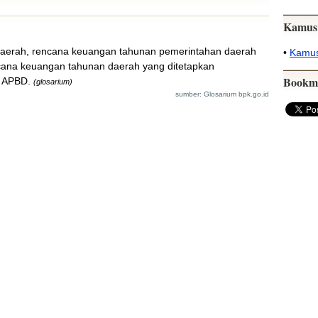
Kamus
Daerah, rencana keuangan tahunan pemerintahan daerah
•
Kamus
ncana keuangan tahunan daerah yang ditetapkan
Bookm
g APBD.
(glosarium)
sumber: Glosarium bpk.go.id