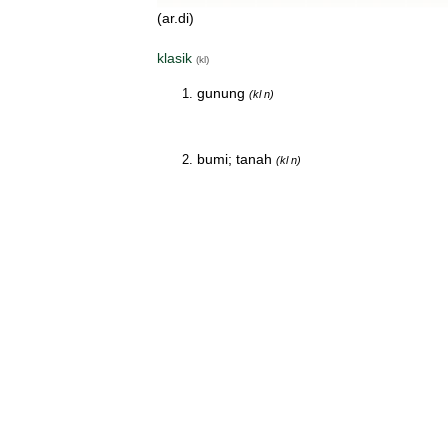
(ar.di)
klasik
(kl)
gunung
(kl n)
bumi; tanah
(kl n)