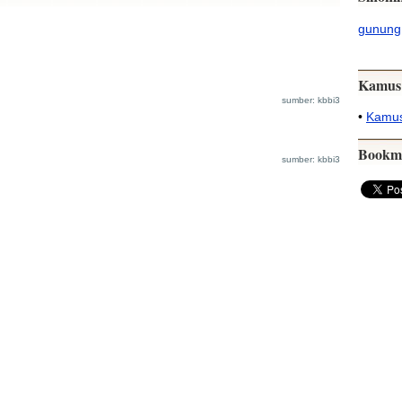
gunung
Kamus
sumber: kbbi3
•
Kamus
Bookm
sumber: kbbi3