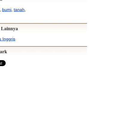
,
bumi
,
tanah
,
 Lainnya
 Inggris
ark