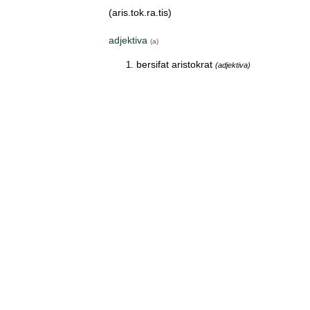
(aris.tok.ra.tis)
adjektiva
(a)
bersifat aristokrat
(adjektiva)