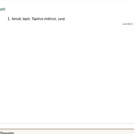
arti
tenuk; tapir,
Tapirus indicus
;
(arti)
sumber:
Sinonim