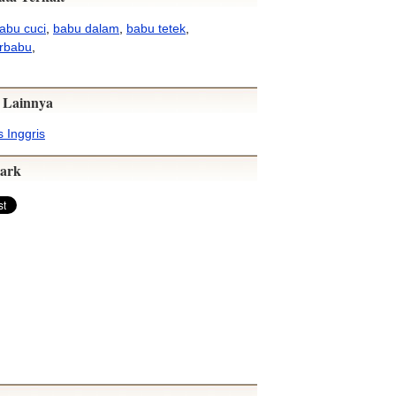
abu cuci
,
babu dalam
,
babu tetek
,
rbabu
,
 Lainnya
 Inggris
ark