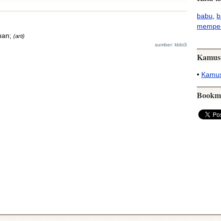
babu
,
b
mempe
nan;
(arti)
sumber: kbbi3
Kamus
•
Kamus
Bookm