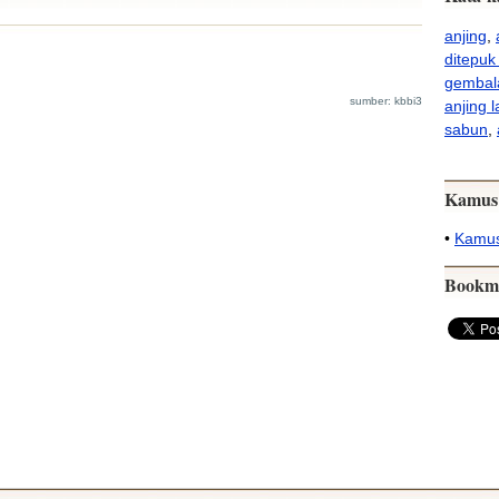
anjing
,
ditepuk
gembal
sumber: kbbi3
anjing l
sabun
,
Kamus
•
Kamus
Bookm