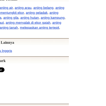
anjing air
,
anjing arau
,
anjing belang
,
anjing
 menjungkit ekor
,
anjing geladak
,
anjing
a
,
anjing gila
,
anjing hutan
,
anjing kampung
,
aut
,
anjing menyalak di ekor gajah
,
anjing
anjing tanah
,
melepaskan anjing terjepit
,
 Lainnya
 Inggris
ark