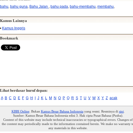
bahu
,
bahu guna
,
Bahu Jalan
,
bahu pada
,
bahu-membahu
,
membahu
,
Kamus Lainnya
•
Kamus Inggris
Bookmark
Lihat berdasar huruf depan:
A
B
C
D
E
F
G
H
I
J
K
L
M
N
O
P
Q
R
S
T
U
V
W
X
Y
Z
acak
KBBI Online
. Bukan
Kamus Besar Bahasa Indonesia
yang resmi. Resminya di
sini
.
Sumber: Kamus Besar Bahasa Indonesia edisi 3. Hak cipta Pusat Bahasa (Pusba).
Content of this website may include technical inaccuracies or typographical errors. Changes of
the content may periodically made to the information contained herein. We make no warranty t
any materials in this website.