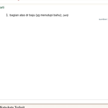
arti
bagian atas dr baju (yg menutupi bahu);
(arti)
sumber:
Kata-kata Terkait