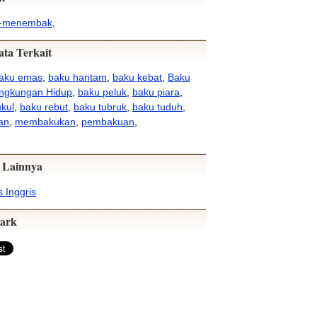
k-menembak
,
ata Terkait
aku emas
,
baku hantam
,
baku kebat
,
Baku
ingkungan Hidup
,
baku peluk
,
baku piara
,
kul
,
baku rebut
,
baku tubruk
,
baku tuduh
,
an
,
membakukan
,
pembakuan
,
 Lainnya
 Inggris
ark