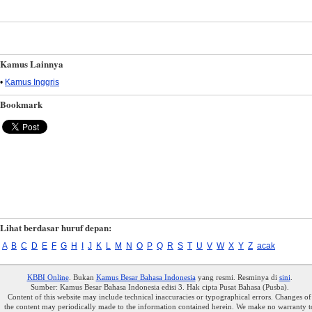
Kamus Lainnya
•
Kamus Inggris
Bookmark
Lihat berdasar huruf depan:
A
B
C
D
E
F
G
H
I
J
K
L
M
N
O
P
Q
R
S
T
U
V
W
X
Y
Z
acak
KBBI Online
. Bukan
Kamus Besar Bahasa Indonesia
yang resmi. Resminya di
sini
.
Sumber: Kamus Besar Bahasa Indonesia edisi 3. Hak cipta Pusat Bahasa (Pusba).
Content of this website may include technical inaccuracies or typographical errors. Changes of
the content may periodically made to the information contained herein. We make no warranty t