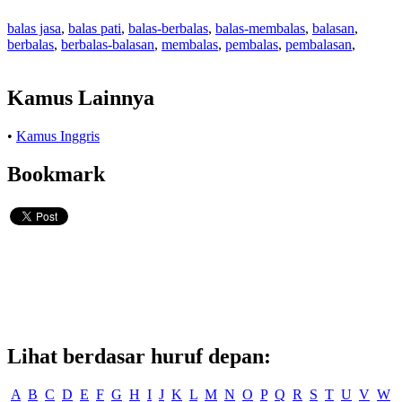
balas jasa
,
balas pati
,
balas-berbalas
,
balas-membalas
,
balasan
,
berbalas
,
berbalas-balasan
,
membalas
,
pembalas
,
pembalasan
,
Kamus Lainnya
•
Kamus Inggris
Bookmark
Lihat berdasar huruf depan:
A
B
C
D
E
F
G
H
I
J
K
L
M
N
O
P
Q
R
S
T
U
V
W