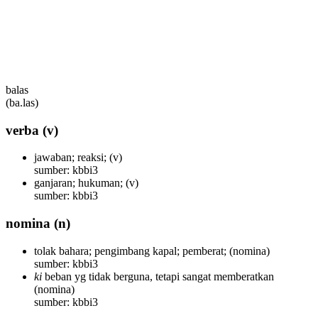
balas
(ba.las)
verba
(v)
jawaban; reaksi;
(v)
sumber: kbbi3
ganjaran; hukuman;
(v)
sumber: kbbi3
nomina
(n)
tolak bahara; pengimbang kapal; pemberat;
(nomina)
sumber: kbbi3
ki
beban yg tidak berguna, tetapi sangat memberatkan
(nomina)
sumber: kbbi3