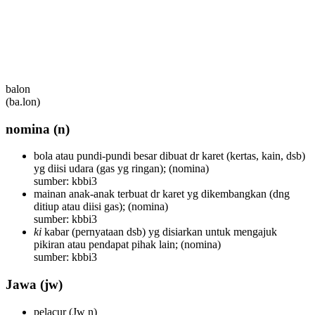
balon
(ba.lon)
nomina
(n)
bola atau pundi-pundi besar dibuat dr karet (kertas, kain, dsb)
yg diisi udara (gas yg ringan);
(nomina)
sumber: kbbi3
mainan anak-anak terbuat dr karet yg dikembangkan (dng
ditiup atau diisi gas);
(nomina)
sumber: kbbi3
ki
kabar (pernyataan dsb) yg disiarkan untuk mengajuk
pikiran atau pendapat pihak lain;
(nomina)
sumber: kbbi3
Jawa
(jw)
pelacur
(Jw n)