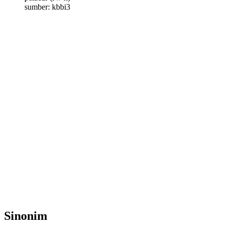
sumber: kbbi3
Sinonim