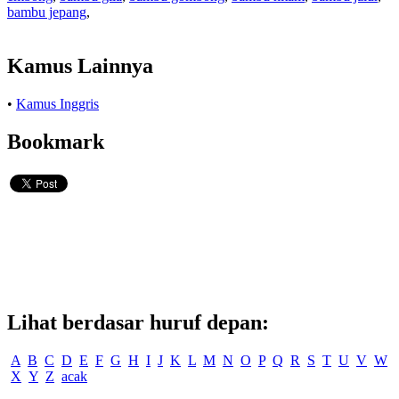
bambu jepang
,
Kamus Lainnya
•
Kamus Inggris
Bookmark
Lihat berdasar huruf depan:
A
B
C
D
E
F
G
H
I
J
K
L
M
N
O
P
Q
R
S
T
U
V
W
X
Y
Z
acak