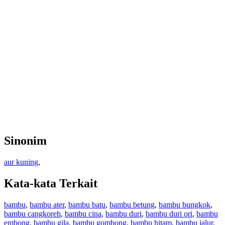
Sinonim
aur kuning
,
Kata-kata Terkait
bambu
,
bambu ater
,
bambu batu
,
bambu betung
,
bambu bungkok
,
bambu cangkoreh
,
bambu cina
,
bambu duri
,
bambu duri ori
,
bambu
embong
,
bambu gila
,
bambu gombong
,
bambu hitam
,
bambu jalur
,