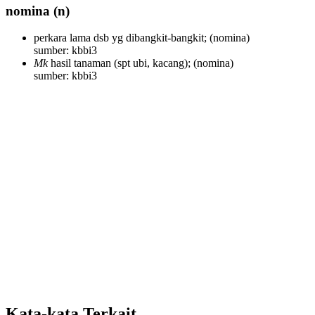
nomina
(n)
perkara lama dsb yg dibangkit-bangkit;
(nomina)
sumber: kbbi3
Mk
hasil tanaman (spt ubi, kacang);
(nomina)
sumber: kbbi3
Kata-kata Terkait