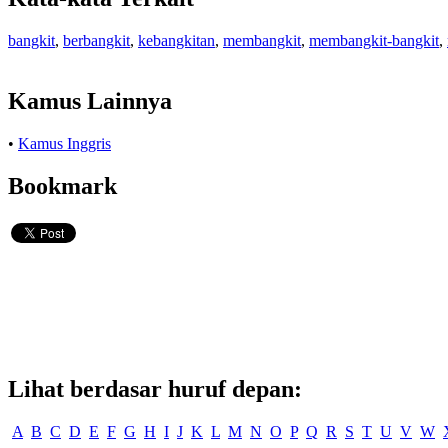
bangkit
,
berbangkit
,
kebangkitan
,
membangkit
,
membangkit-bangkit
,
Kamus Lainnya
•
Kamus Inggris
Bookmark
Lihat berdasar huruf depan:
A
B
C
D
E
F
G
H
I
J
K
L
M
N
O
P
Q
R
S
T
U
V
W