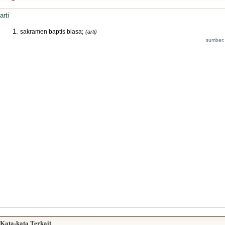
arti
sakramen baptis biasa;
(arti)
sumber:
Kata-kata Terkait