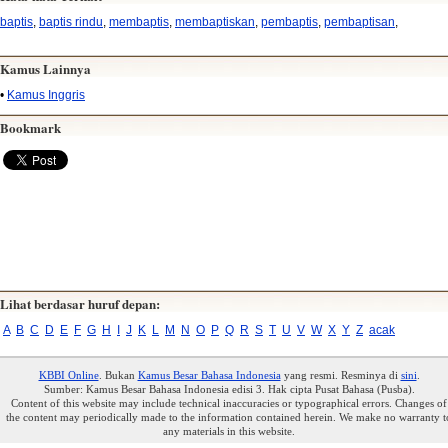
baptis
,
baptis rindu
,
membaptis
,
membaptiskan
,
pembaptis
,
pembaptisan
,
Kamus Lainnya
•
Kamus Inggris
Bookmark
Lihat berdasar huruf depan:
A
B
C
D
E
F
G
H
I
J
K
L
M
N
O
P
Q
R
S
T
U
V
W
X
Y
Z
acak
KBBI Online
. Bukan
Kamus Besar Bahasa Indonesia
yang resmi. Resminya di
sini
.
Sumber: Kamus Besar Bahasa Indonesia edisi 3. Hak cipta Pusat Bahasa (Pusba).
Content of this website may include technical inaccuracies or typographical errors. Changes of
the content may periodically made to the information contained herein. We make no warranty t
any materials in this website.