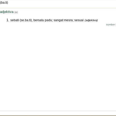
(ba.ti)
adjektiva
(a)
sebati (se.ba.ti), bersatu padu; sangat mesra; sesuai
(adjektiva)
sumber: