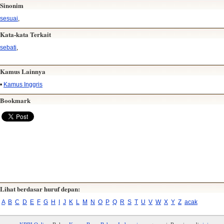
Sinonim
sesuai
,
Kata-kata Terkait
sebati
,
Kamus Lainnya
•
Kamus Inggris
Bookmark
Lihat berdasar huruf depan:
A
B
C
D
E
F
G
H
I
J
K
L
M
N
O
P
Q
R
S
T
U
V
W
X
Y
Z
acak