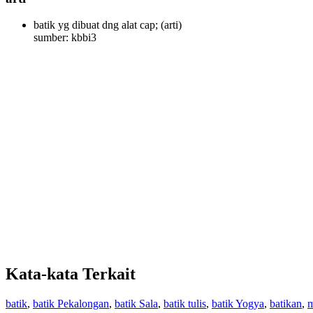
batik yg dibuat dng alat cap;
(arti)
sumber: kbbi3
Kata-kata Terkait
batik
,
batik Pekalongan
,
batik Sala
,
batik tulis
,
batik Yogya
,
batikan
,
m