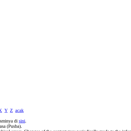
X
Y
Z
acak
sminya di
sini
.
asa (Pusba).