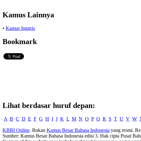
Kamus Lainnya
•
Kamus Inggris
Bookmark
Lihat berdasar huruf depan:
A
B
C
D
E
F
G
H
I
J
K
L
M
N
O
P
Q
R
S
T
U
V
W
KBBI Online
. Bukan
Kamus Besar Bahasa Indonesia
yang resmi. Re
Sumber: Kamus Besar Bahasa Indonesia edisi 3. Hak cipta Pusat Bah