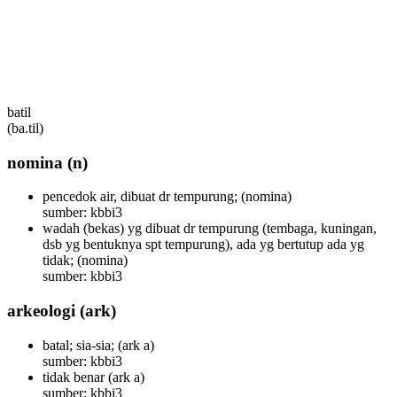
batil
(ba.til)
nomina
(n)
pencedok air, dibuat dr tempurung;
(nomina)
sumber: kbbi3
wadah (bekas) yg dibuat dr tempurung (tembaga, kuningan,
dsb yg bentuknya spt tempurung), ada yg bertutup ada yg
tidak;
(nomina)
sumber: kbbi3
arkeologi
(ark)
batal; sia-sia;
(ark a)
sumber: kbbi3
tidak benar
(ark a)
sumber: kbbi3