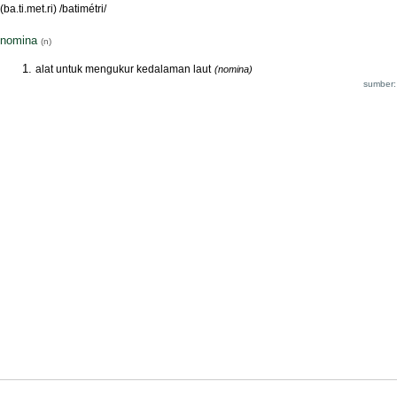
(ba.ti.met.ri) /batimétri/
nomina
(n)
alat untuk mengukur kedalaman laut
(nomina)
sumber: