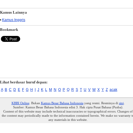
Kamus Lainnya
•
Kamus Inggris
Bookmark
Lihat berdasar huruf depan:
A
B
C
D
E
F
G
H
I
J
K
L
M
N
O
P
Q
R
S
T
U
V
W
X
Y
Z
acak
KBBI Online
. Bukan
Kamus Besar Bahasa Indonesia
yang resmi. Resminya di
sini
.
Sumber: Kamus Besar Bahasa Indonesia edisi 3. Hak cipta Pusat Bahasa (Pusba).
Content of this website may include technical inaccuracies or typographical errors. Changes of
the content may periodically made to the information contained herein. We make no warranty t
any materials in this website.