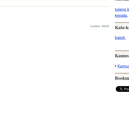
tulang 
kepala
,
Kata-k
sumber: kbbi3
batok
,
Kamus
•
Kamus
Bookm