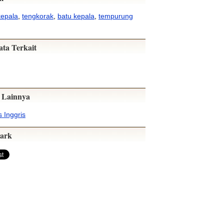
kepala
,
tengkorak
,
batu kepala
,
tempurung
ata Terkait
 Lainnya
 Inggris
ark