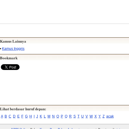
Kamus Lainnya
•
Kamus Inggris
Bookmark
Lihat berdasar huruf depan:
A
B
C
D
E
F
G
H
I
J
K
L
M
N
O
P
Q
R
S
T
U
V
W
X
Y
Z
acak