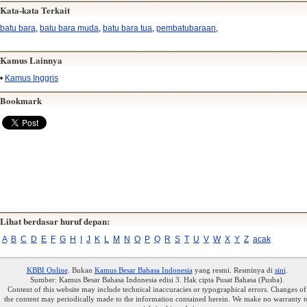
Kata-kata Terkait
batu bara
,
batu bara muda
,
batu bara tua
,
pembatubaraan
,
Kamus Lainnya
•
Kamus Inggris
Bookmark
Lihat berdasar huruf depan:
A
B
C
D
E
F
G
H
I
J
K
L
M
N
O
P
Q
R
S
T
U
V
W
X
Y
Z
acak
KBBI Online
. Bukan
Kamus Besar Bahasa Indonesia
yang resmi. Resminya di
sini
.
Sumber: Kamus Besar Bahasa Indonesia edisi 3. Hak cipta Pusat Bahasa (Pusba).
Content of this website may include technical inaccuracies or typographical errors. Changes of
the content may periodically made to the information contained herein. We make no warranty t