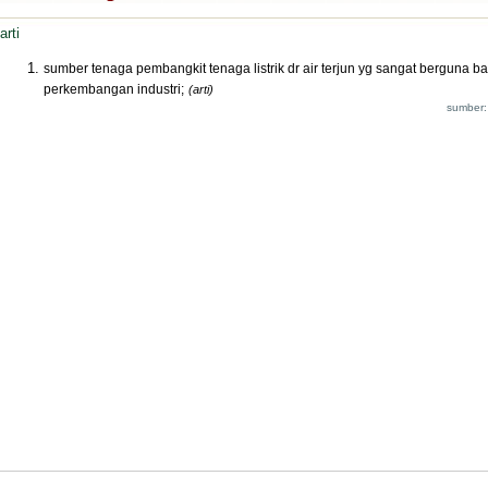
arti
sumber tenaga pembangkit tenaga listrik dr air terjun yg sangat berguna ba
perkembangan industri;
(arti)
sumber: