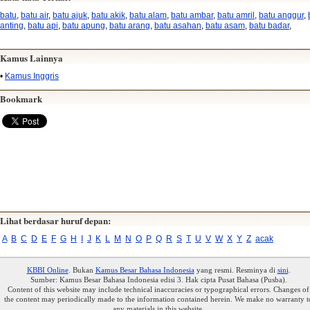
batu
,
batu air
,
batu ajuk
,
batu akik
,
batu alam
,
batu ambar
,
batu amril
,
batu anggur
,
anting
,
batu api
,
batu apung
,
batu arang
,
batu asahan
,
batu asam
,
batu badar
,
Kamus Lainnya
•
Kamus Inggris
Bookmark
Lihat berdasar huruf depan:
A
B
C
D
E
F
G
H
I
J
K
L
M
N
O
P
Q
R
S
T
U
V
W
X
Y
Z
acak
KBBI Online
. Bukan
Kamus Besar Bahasa Indonesia
yang resmi. Resminya di
sini
.
Sumber: Kamus Besar Bahasa Indonesia edisi 3. Hak cipta Pusat Bahasa (Pusba).
Content of this website may include technical inaccuracies or typographical errors. Changes of
the content may periodically made to the information contained herein. We make no warranty t
any materials in this website.