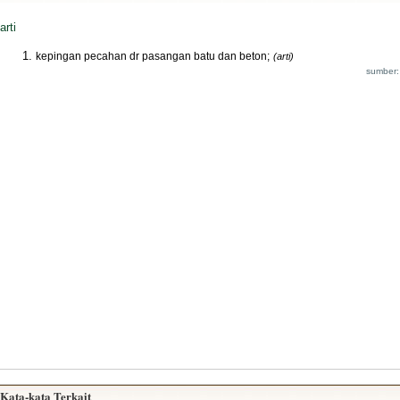
arti
kepingan pecahan dr pasangan batu dan beton;
(arti)
sumber:
Kata-kata Terkait