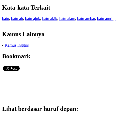
Kata-kata Terkait
batu
,
batu air
,
batu ajuk
,
batu akik
,
batu alam
,
batu ambar
,
batu amril
,
Kamus Lainnya
•
Kamus Inggris
Bookmark
Lihat berdasar huruf depan: