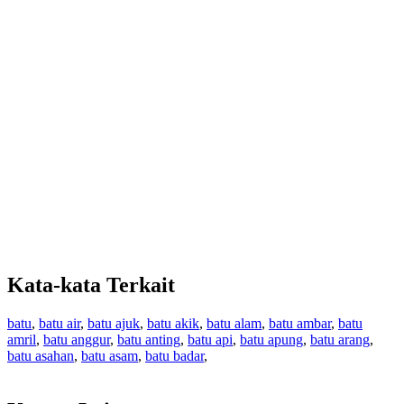
Kata-kata Terkait
batu
,
batu air
,
batu ajuk
,
batu akik
,
batu alam
,
batu ambar
,
batu
amril
,
batu anggur
,
batu anting
,
batu api
,
batu apung
,
batu arang
,
batu asahan
,
batu asam
,
batu badar
,