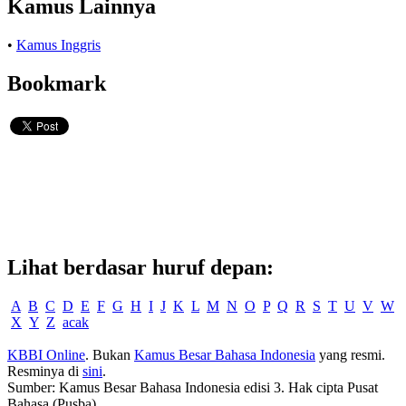
Kamus Lainnya
•
Kamus Inggris
Bookmark
Lihat berdasar huruf depan:
A
B
C
D
E
F
G
H
I
J
K
L
M
N
O
P
Q
R
S
T
U
V
W
X
Y
Z
acak
KBBI Online
. Bukan
Kamus Besar Bahasa Indonesia
yang resmi.
Resminya di
sini
.
Sumber: Kamus Besar Bahasa Indonesia edisi 3. Hak cipta Pusat
Bahasa (Pusba).