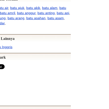
tu air
,
batu ajuk
,
batu akik
,
batu alam
,
batu
batu amril
,
batu anggur
,
batu anting
,
batu api
,
pung
,
batu arang
,
batu asahan
,
batu asam
,
dar
,
 Lainnya
 Inggris
ark