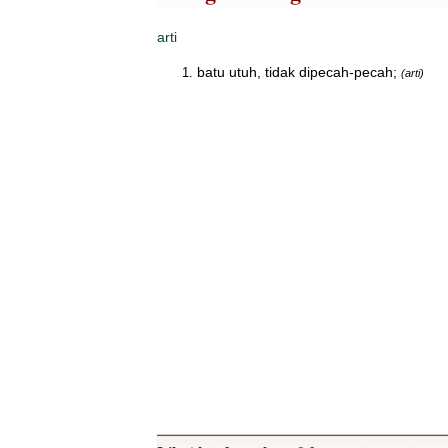
arti
batu utuh, tidak dipecah-pecah;
(arti)