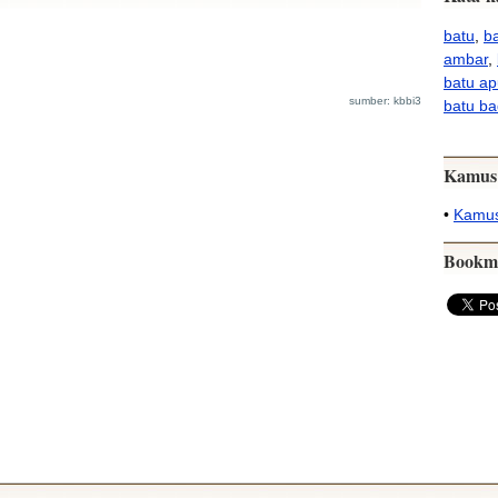
batu
,
ba
ambar
,
batu a
sumber: kbbi3
batu ba
Kamus
•
Kamus
Bookm