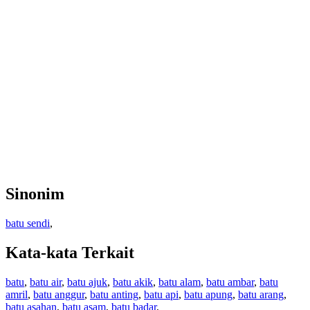
Sinonim
batu sendi
,
Kata-kata Terkait
batu
,
batu air
,
batu ajuk
,
batu akik
,
batu alam
,
batu ambar
,
batu
amril
,
batu anggur
,
batu anting
,
batu api
,
batu apung
,
batu arang
,
batu asahan
,
batu asam
,
batu badar
,