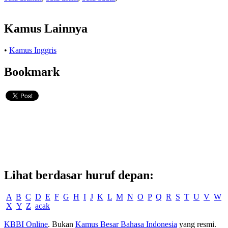
Kamus Lainnya
•
Kamus Inggris
Bookmark
Lihat berdasar huruf depan:
A
B
C
D
E
F
G
H
I
J
K
L
M
N
O
P
Q
R
S
T
U
V
W
X
Y
Z
acak
KBBI Online
. Bukan
Kamus Besar Bahasa Indonesia
yang resmi.