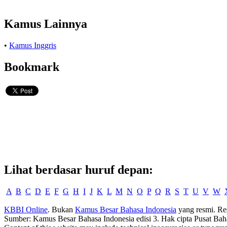
Kamus Lainnya
•
Kamus Inggris
Bookmark
Lihat berdasar huruf depan:
A
B
C
D
E
F
G
H
I
J
K
L
M
N
O
P
Q
R
S
T
U
V
W
KBBI Online
. Bukan
Kamus Besar Bahasa Indonesia
yang resmi. Re
Sumber: Kamus Besar Bahasa Indonesia edisi 3. Hak cipta Pusat Bah