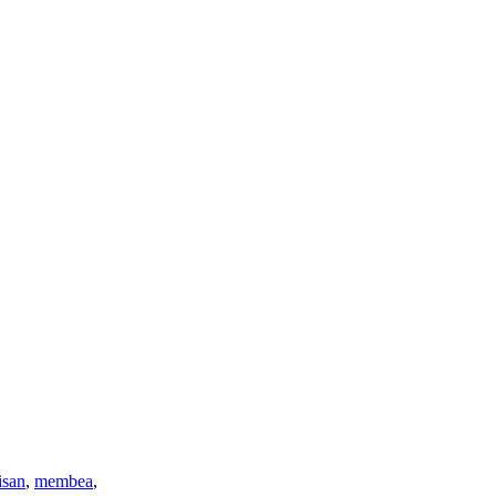
isan
,
membea
,