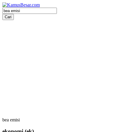
bea emisi
ekonomi
(ek)