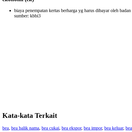
biaya penempatan kertas berharga yg harus dibayar oleh badan
sumber: kbbi3
Kata-kata Terkait
bea
,
bea balik nama
,
bea cukai
,
bea ekspor
,
bea impor
,
bea keluar
,
be