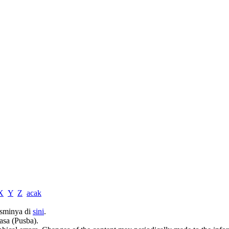
X
Y
Z
acak
sminya di
sini
.
asa (Pusba).