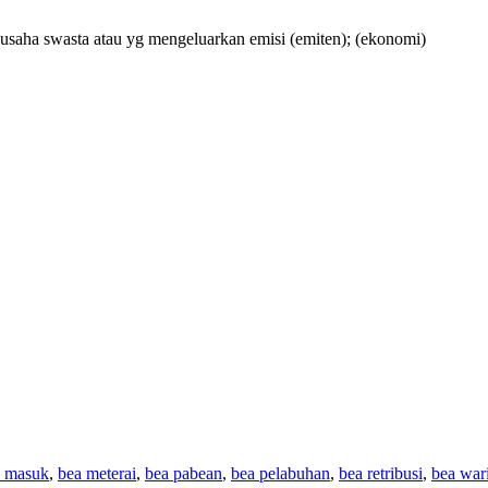
 usaha swasta atau yg mengeluarkan emisi (emiten);
(ekonomi)
a masuk
,
bea meterai
,
bea pabean
,
bea pelabuhan
,
bea retribusi
,
bea war