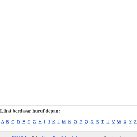
Lihat berdasar huruf depan:
A
B
C
D
E
F
G
H
I
J
K
L
M
N
O
P
Q
R
S
T
U
V
W
X
Y
Z