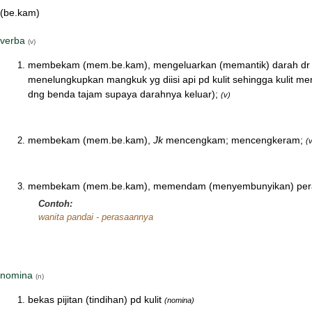
(be.kam)
verba
(v)
membekam (mem.be.kam), mengeluarkan (memantik) darah dr 
menelungkupkan mangkuk yg diisi api pd kulit sehingga kulit m
dng benda tajam supaya darahnya keluar);
(v)
membekam (mem.be.kam),
Jk
mencengkam; mencengkeram;
(
membekam (mem.be.kam), memendam (menyembunyikan) per
Contoh:
wanita pandai - perasaannya
nomina
(n)
bekas pijitan (tindihan) pd kulit
(nomina)