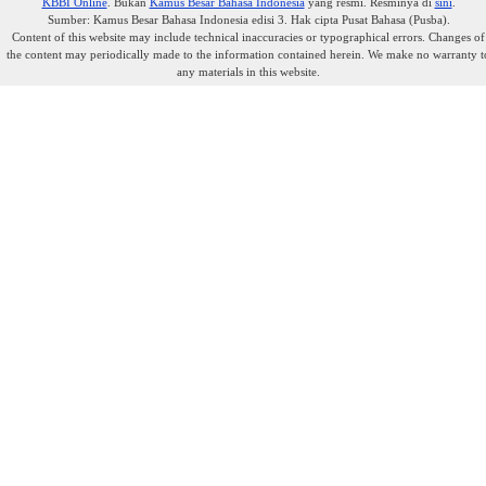
KBBI Online
. Bukan
Kamus Besar Bahasa Indonesia
yang resmi. Resminya di
sini
.
Sumber: Kamus Besar Bahasa Indonesia edisi 3. Hak cipta Pusat Bahasa (Pusba).
Content of this website may include technical inaccuracies or typographical errors. Changes of
the content may periodically made to the information contained herein. We make no warranty t
any materials in this website.