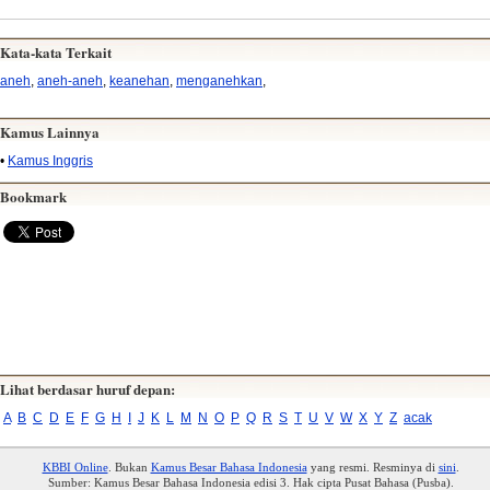
Kata-kata Terkait
aneh
,
aneh-aneh
,
keanehan
,
menganehkan
,
Kamus Lainnya
•
Kamus Inggris
Bookmark
Lihat berdasar huruf depan:
A
B
C
D
E
F
G
H
I
J
K
L
M
N
O
P
Q
R
S
T
U
V
W
X
Y
Z
acak
KBBI Online
. Bukan
Kamus Besar Bahasa Indonesia
yang resmi. Resminya di
sini
.
Sumber: Kamus Besar Bahasa Indonesia edisi 3. Hak cipta Pusat Bahasa (Pusba).