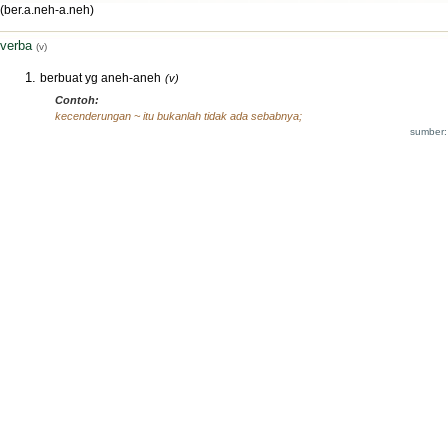
(ber.a.neh-a.neh)
verba
(v)
berbuat yg aneh-aneh
(v)
Contoh:
kecenderungan ~ itu bukanlah tidak ada sebabnya;
sumber: