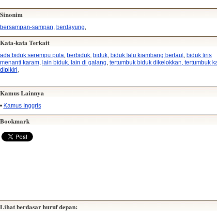
Sinonim
bersampan-sampan
,
berdayung
,
Kata-kata Terkait
ada biduk serempu pula
,
berbiduk
,
biduk
,
biduk lalu kiambang bertaut
,
biduk tiris
menanti karam
,
lain biduk, lain di galang
,
tertumbuk biduk dikelokkan, tertumbuk k
dipikiri
,
Kamus Lainnya
•
Kamus Inggris
Bookmark
Lihat berdasar huruf depan: