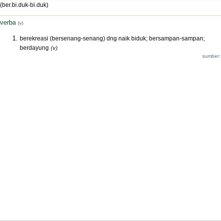
(ber.bi.duk-bi.duk)
verba
(v)
berekreasi (bersenang-senang) dng naik biduk; bersampan-sampan;
berdayung
(v)
sumber: